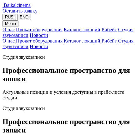
Baikalcinema
Оставить заявку
RUS
ENG
Меню
О нас
Прокат оборудования
Каталог локаций
Рибейт
Студия
звукозаписи
Новости
О нас
Прокат оборудования
Каталог локаций
Рибейт
Студия
звукозаписи
Новости
Студия звукозаписи
Профессиональное пространство для
записи
Актуальные позиции и условия доступны в прайс-листе
студии.
Студия звукозаписи
Профессиональное пространство для
записи