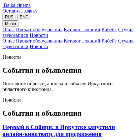
Baikalcinema
Оставить заявку
RUS
ENG
Меню
О нас
Прокат оборудования
Каталог локаций
Рибейт
Студия
звукозаписи
Новости
О нас
Прокат оборудования
Каталог локаций
Рибейт
Студия
звукозаписи
Новости
Новости
События и объявления
Последние новости, анонсы и события Иркутского
областного кинофонда.
Новости
События и объявления
Первый в Сибири: в Иркутске запустили
онлайн-кинотеатр для продвижения